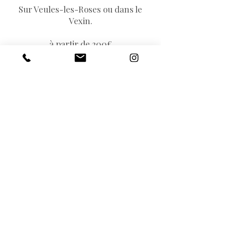
Sur Veules-les-Roses ou dans le
Vexin.
à partir de 200€
Pour + d'informations c'est ici !
S'inscrire
lae.reve.yoga@gmail.com